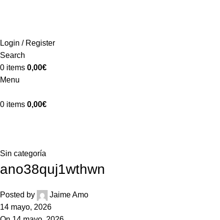
ADD ANYTHING HERE OR JUST REMOVE IT…
INICIO
LA GRANJA
PREMIOS
TIENDA
CONTACTO
Login / Register
Search
0
items
0,00
€
Menu
0
items
0,00
€
Blog
Home
Sin categoría
Sin categoría
ano38quj1wthwn
Posted by
Jaime Amo
14 mayo, 2026
On 14 mayo, 2026