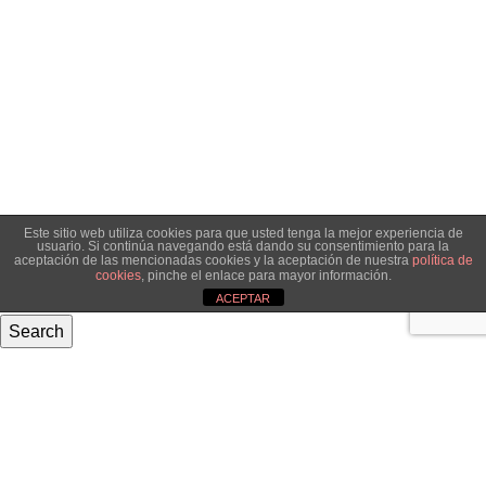
cookies
Este sitio web utiliza cookies para que usted tenga la mejor experiencia de
usuario. Si continúa navegando está dando su consentimiento para la
aceptación de las mencionadas cookies y la aceptación de nuestra
política de
cookies
, pinche el enlace para mayor información.
ACEPTAR
Search
Start typing to see posts you are looking for.