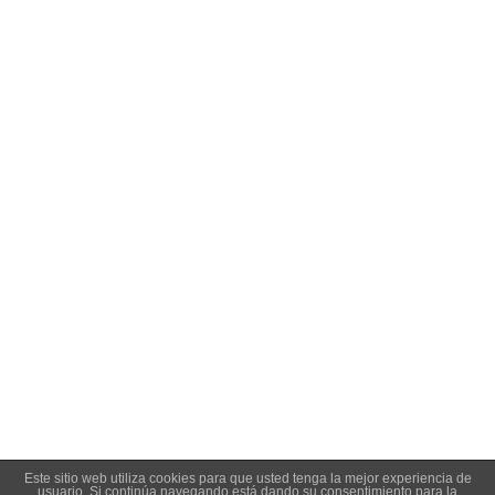
C/ Juan de Tapia, 2 - 34450
ASTUDILLO (Palencia)
649 732 007
TFNO:
info@amoconservas.com
MAIL:
-
Amo Conservas
- Diseño y desarrollo web:
Enrique González:
. -
Diseño & desarrollo web
Aviso legal
|
Condiciones de venta y privacidad
|
Política de
cookies
Este sitio web utiliza cookies para que usted tenga la mejor experiencia de
usuario. Si continúa navegando está dando su consentimiento para la