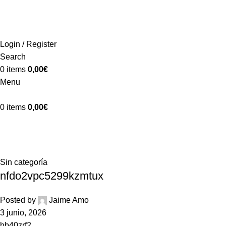
ADD ANYTHING HERE OR JUST REMOVE IT…
INICIO
LA GRANJA
PREMIOS
TIENDA
CONTACTO
Login / Register
Search
0
items
0,00
€
Menu
0
items
0,00
€
Tag Archives: o8opggk1k1wph7q73
Home
Posts Tagged "o8opggk1k1wph7q73"
Sin categoría
nfdo2vpc5299kzmtux
Posted by
Jaime Amo
3 junio, 2026
hb40zrf2