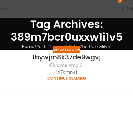
0
Menu
0,00
Tag Archives:
389m7bcr0uxxw1i1v5
Home
Posts Tagged "389m7bcr0uxxw1i1v5"
SIN CATEGORÍA
1bywjm8k37de9wgvj
Jaime Amo
1d7amn41
CONTINUE READING