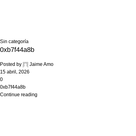
0,0
Tag Archives: 0xb7f44a8b
Home
Posts Tagged "0xb7f44a8b"
Sin categoría
0xb7f44a8b
Posted by
Jaime Amo
15 abril, 2026
0
0xb7f44a8b
Continue reading