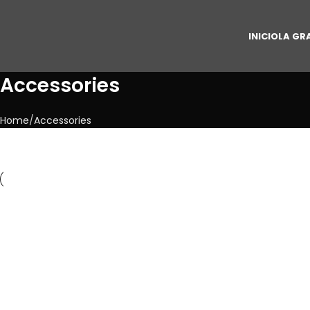
INICIO
LA GR
Accessories
Home
Accessories
ALL
A
Accessories
Ac
Imperdiet mauris a nontin
Po