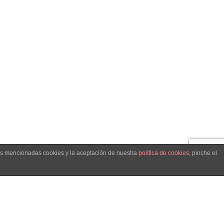
las mencionadas cookies y la aceptación de nuestra
política de cookies
, pinche el