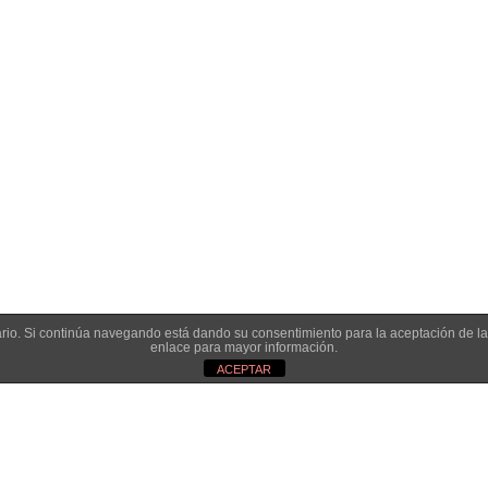
uan de Tapia, 2 - 34450
ASTUDILLO (Palencia)
649 732 007
TFNO:
info@amoconservas.com
MAIL:
- Diseño y desarrollo web:
Enrique González: Diseño & desarrollo web
. -
|
Condiciones de venta y privacidad
|
Política de cookies
suario. Si continúa navegando está dando su consentimiento para la aceptación de 
enlace para mayor información.
ACEPTAR